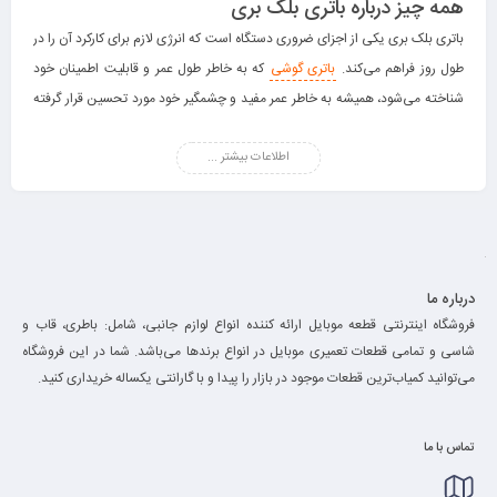
همه چیز درباره باتری بلک بری
باتری بلک بری یکی از اجزای ضروری دستگاه است که انرژی لازم برای کارکرد آن را در
طول روز فراهم می‌کند.
باتری گوشی
که به خاطر طول عمر و قابلیت اطمینان خود
شناخته می‌شود، همیشه به خاطر عمر مفید و چشمگیر خود مورد تحسین قرار گرفته‌
است. به این ترتیب، عمر باتری بلک بری یک جنبه حیاتی است. بنابراین، به کاربران
اطلاعات بیشتر ...
اطمینان می‌دهد که می‌توانند بدون نگرانی دائمی در مورد تمام شدن شارژ، متصل و
سازنده بمانند.
ویژگی‌های باتری بلک بری
یکی از ویژگی‌های بارز باتری بلکبری، استقامت استثنایی آنها است. این باتری‌ها
نسبت به بسیاری دیگر از گوشی‌های هوشمند موجود در بازار عمر طولانی تری دارند.
درباره ما
این طول عمر را می‌توان به عوامل مختلفی از جمله سیستم‌های مدیریت کارآمد
فروشگاه اینترنتی قطعه موبایل ارائه کننده انواع لوازم جانبی، شامل: باطری، قاب و
پیاده سازی شده توسط باتری
بلک بری
نسبت داد. همچنین، بهینه‌سازی مواد
شاسی و تمامی قطعات تعمیری موبایل در انواع برند‌ها می‌باشد. شما در این فروشگاه
سازنده باتری هم جایگاه ویزه‌ای در این مسعله دارد. این به ویژگی‌ها برای کاربرانی
می‌توانید کمیاب‌ترین قطعات موجود در بازار را پیدا و با گارانتی یکساله خریداری کنید.
که دائما در حال حرکت هستند یا دسترسی محدودی به نقاط شارژ در طول روز دارند
مفید است.
تماس با ما
باتری بلک بری همچنین شامل گزینه‌هایی مانند حالت‌های بهینه‌سازی باتری است.
که این امکانات، تنظیماتی مانند روشنایی صفحه، فعالیت برنامه پس‌زمینه و