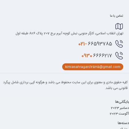
تماس با ما
تهران انقلاب اسلامی، کارگر جنوبی نبش کوچه آیرم برج 207 پلاک 826 طبقه اول
021-
66593785
0930
6666217
kimiasahragard7575@gmail.com
کلیه حقوق مادی و معنوی برای این سایت محفوظ می باشد و هرگونه کپی برداری شامل پیگرد
قانونی می باشد.
بایگانی‌ها
دسامبر 2023
آگوست 2023
دسته‌ها