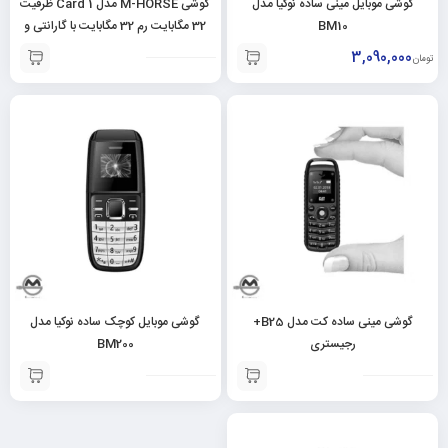
گوشی موبایل مینی ساده نوکیا مدل
گوشی M-HORSE مدل Card 1 ظرفیت
BM10
32 مگابایت رم 32 مگابایت با گارانتی و
کد ریجستری
3,090,000
تومان
گوشی مینی ساده کت مدل B25+
گوشی موبایل کوچک ساده نوکیا مدل
رجیستری
BM200