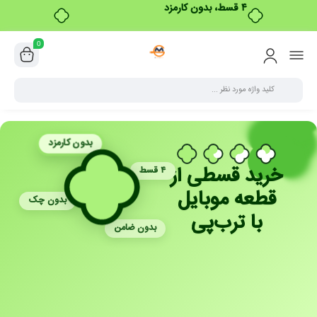
۴ قسط، بدون کارمزد
0
بدون کارمزد
خرید قسطی از
۴ قسط
قطعه موبایل
بدون چک
با ترب‌پی
بدون ضامن