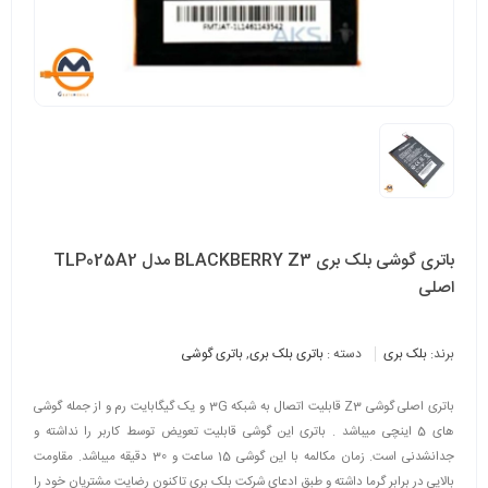
باتری گوشی بلک بری BLACKBERRY Z3 مدل TLP025A2
اصلی
برند:
بلک بری
دسته :
باتری بلک بری
,
باتری گوشی
باتری اصلی گوشی Z3 قابلیت اتصال به شبکه 3G و یک گیگابایت رم و از جمله گوشی
های 5 اینچی میباشد . باتری این گوشی قابلیت تعویض توسط کاربر را نداشته و
جدانشدنی است. زمان مکالمه با این گوشی 15 ساعت و 30 دقیقه میباشد. مقاومت
بالایی در برابر گرما داشته و طبق ادعای شرکت بلک بری تاکنون رضایت مشتریان خود را