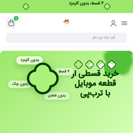
۴ قسط، بدون کارمزد
0
بدون کارمزد
خرید قسطی از
۴ قسط
قطعه موبایل
بدون چک
با ترب‌پی
بدون ضامن