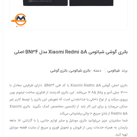
باتری گوشی شیائومی Xiaomi Redmi 5A مدل BN34 اصلی
برند:
شیائومی
دسته :
باتری شیائومی
,
باتری گوشی
باتری اصلی گوشی Xiaomi Redmi 5A با کد فنی BN34، دارای ظرفیتی معادل با
3000 میلی آمپر و ولتاژ 3.85 می‌باشد. این باتری قدرتمند از فناوری ساخت لیتیوم یون
پیروی میکند و از نوع داخلی یا جدانشدنی است که تعویض این باتری را توسط کاربر غیر
ممکن می‌سازد و برای این کار باید از تکنسین متخصص کمک بگیرید. باتری Xiaomi
Redmi 5A از شارژ سریع 10 واتی پشتیبانی می‌کند.
شما مشتریان عزیز می‌توانید باتری موبایل و سایر لوازم جانبی را با گارانتی 12 ماهه
پارسان به همراه خدمات پس از فروش و تحویل فوری و سریع از سایت قطعه موبایل
تهیه کنید.