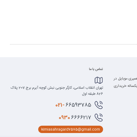
تماس با ما
میری موبایل در
 یکساله خریداری
تهران انقلاب اسلامی، کارگر جنوبی نبش کوچه آیرم برج 207 پلاک
826 طبقه اول
021-
66593785
0930
6666217
kimiasahragard7575@gmail.com