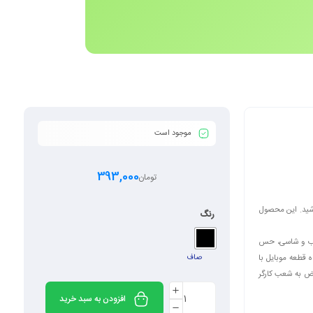
موجود است
393,000
تومان
داشته باشید. این محصول
رنگ
 قاب و شاسی، حس
 قطعه موبایل با
صاف
یض به شعب کارگر
افزودن به سبد خرید