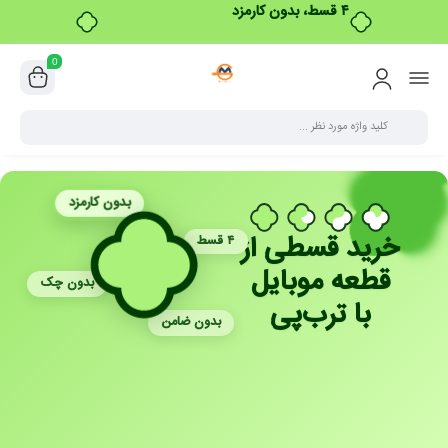
۴ قسط، بدون کارمزد
0
بدون کارمزد
خرید قسطی از
۴ قسط
قطعه موبایل
بدون چک
با ترب‌پی
بدون ضامن