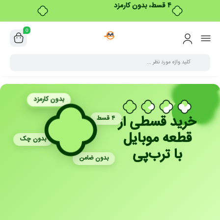
۴ قسط، بدون کارمزد
0
بدون کارمزد
خرید قسطی از
۴ قسط
قطعه موبایل
بدون چک
با ترب‌پی
بدون ضامن