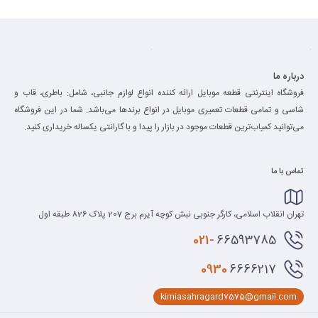
درباره ما
فروشگاه اینترنتی قطعه موبایل ارائه کننده انواع لوازم جانبی، شامل: باطری، قاب و
شاسی و تمامی قطعات تعمیری موبایل در انواع برند‌ها می‌باشد. شما در این فروشگاه
می‌توانید کمیاب‌ترین قطعات موجود در بازار را پیدا و با گارانتی یکساله خریداری کنید.
تماس با ما
تهران انقلاب اسلامی، کارگر جنوبی نبش کوچه آیرم برج 207 پلاک 826 طبقه اول
021-
66593785
0930
6666217
kimiasahragard7575@gmail.com