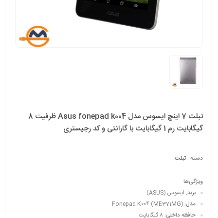
تبلت 7 اینچ ایسوس مدل Asus fonepad k004 ظرفیت 8
گیگابایت رم 1 گیگابایت با گارانتی و کد رجیستری
دسته :
تبلت
ویژگی‌ها
برند:
ایسوس (ASUS)
مدل:
Fonepad K004 (ME371MG)
حافظه داخلی:
8 گیگابایت