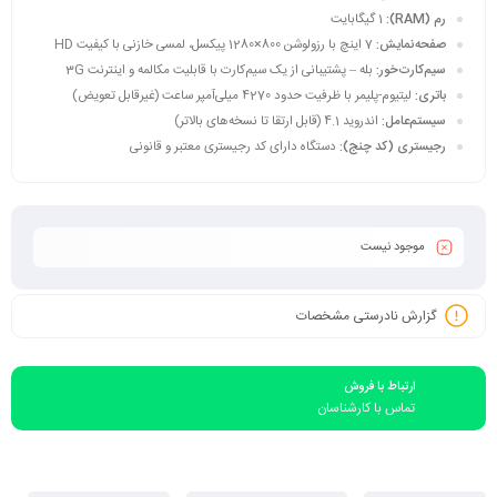
رم (RAM):
1 گیگابایت
صفحه‌نمایش:
7 اینچ با رزولوشن ‎1280×800‎ پیکسل، لمسی خازنی با کیفیت HD
سیم‌کارت‌خور:
بله – پشتیبانی از یک سیم‌کارت با قابلیت مکالمه و اینترنت 3G
باتری:
لیتیوم-پلیمر با ظرفیت حدود 4270 میلی‌آمپر ساعت (غیرقابل تعویض)
سیستم‌عامل:
اندروید 4.1 (قابل ارتقا تا نسخه‌های بالاتر)
رجیستری (کد چنج):
دستگاه دارای کد رجیستری معتبر و قانونی
موجود نیست
گزارش نادرستی مشخصات
ارتباط با فروش
تماس با کارشناسان