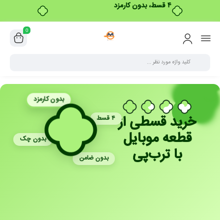
۴ قسط، بدون کارمزد
0
بدون کارمزد
خرید قسطی از
۴ قسط
قطعه موبایل
بدون چک
با ترب‌پی
بدون ضامن