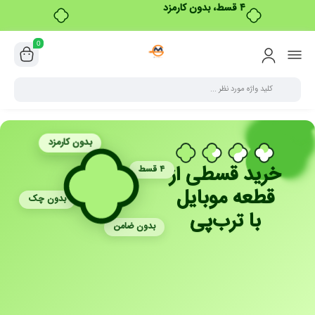
۴ قسط، بدون کارمزد
0
بدون کارمزد
خرید قسطی از
۴ قسط
قطعه موبایل
بدون چک
با ترب‌پی
بدون ضامن