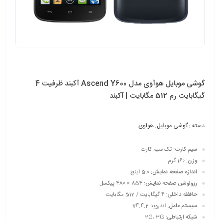
گوشی موبایل هوآوی مدل Ascend Y600 آکبند ظرفیت 4
گیگابایت رم 512 مگابایت | آکبند
دسته :
گوشی موبایل
,
هواوی
سیم کارت:
تک سیم کارت
وزن:
160 گرم
اندازه صفحه نمایش:
5.0 اینچ
رزولوشن صفحه نمایش:
854 × 480 پیکسل
حافظه داخلی:
4 گیگابایت / 512 مگابایت
سیستم عامل:
اندروید v4.4.2
شبکه ارتباطی:
2G، 3G