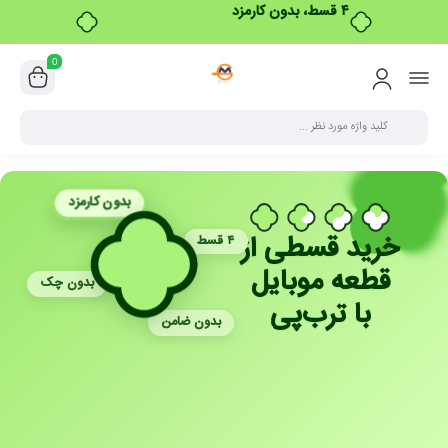
۴ قسط، بدون کارمزد
0
بدون کارمزد
خرید قسطی از
۴ قسط
قطعه موبایل
بدون چک
با ترب‌پی
بدون ضامن