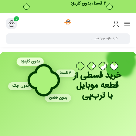
۴ قسط، بدون کارمزد
0
بدون کارمزد
خرید قسطی از
۴ قسط
قطعه موبایل
بدون چک
با ترب‌پی
بدون ضامن