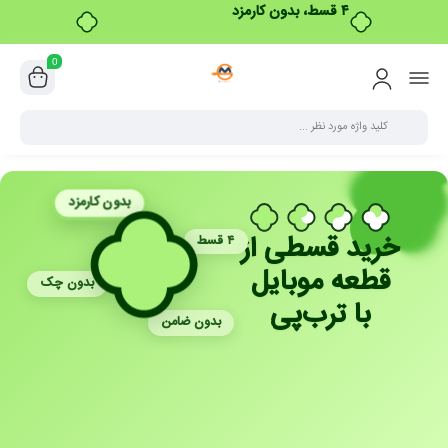
۴ قسط، بدون کارمزد
0
بدون کارمزد
خرید قسطی از
۴ قسط
قطعه موبایل
بدون چک
با ترب‌پی
بدون ضامن