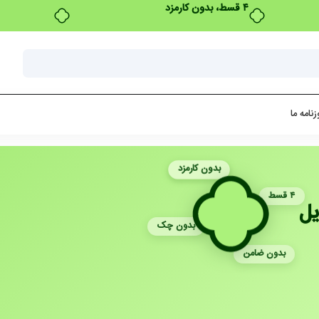
زنامه ما
بدون کارمزد
۴ قسط
یل
بدون چک
بدون ضامن