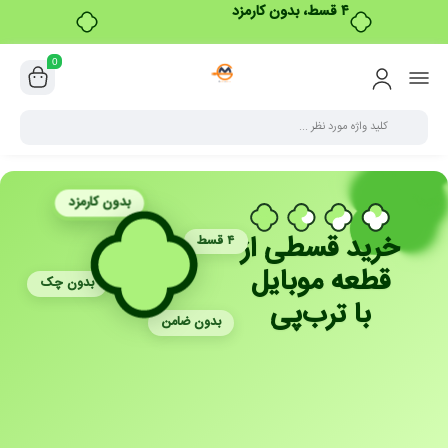
۴ قسط، بدون کارمزد
0
بدون کارمزد
خرید قسطی از
۴ قسط
قطعه موبایل
بدون چک
با ترب‌پی
بدون ضامن