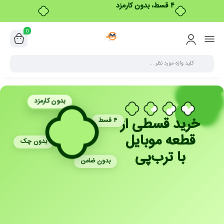
۴ قسط، بدون کارمزد
0
بدون کارمزد
خرید قسطی از
۴ قسط
قطعه موبایل
بدون چک
با ترب‌پی
بدون ضامن