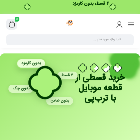
۴ قسط، بدون کارمزد
0
بدون کارمزد
خرید قسطی از
۴ قسط
قطعه موبایل
بدون چک
با ترب‌پی
بدون ضامن