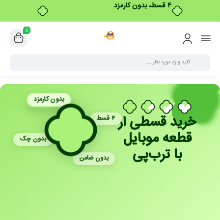
۴ قسط، بدون کارمزد
0
بدون کارمزد
خرید قسطی از
۴ قسط
قطعه موبایل
بدون چک
با ترب‌پی
بدون ضامن