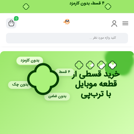
۴ قسط، بدون کارمزد
0
بدون کارمزد
خرید قسطی از
۴ قسط
قطعه موبایل
بدون چک
با ترب‌پی
بدون ضامن