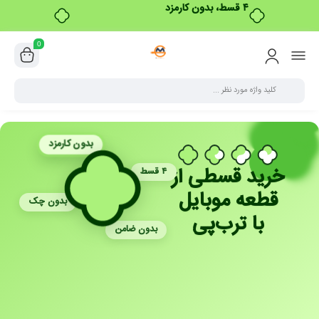
۴ قسط، بدون کارمزد
0
بدون کارمزد
خرید قسطی از
۴ قسط
قطعه موبایل
بدون چک
با ترب‌پی
بدون ضامن