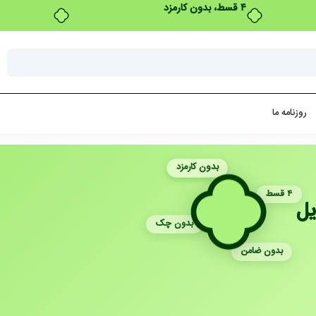
روزنامه ما
بدون کارمزد
۴ قسط
یل
بدون چک
بدون ضامن