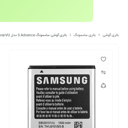
باتری گوشی
باتری سامسونگ
باتری گوشی سامسونگ S Advance مدل EB535151VU اصلی