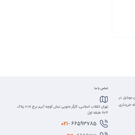
تماس با ما
 موبایل در
له خریداری
تهران انقلاب اسلامی، کارگر جنوبی نبش کوچه آیرم برج 207 پلاک
826 طبقه اول
021-
66593785