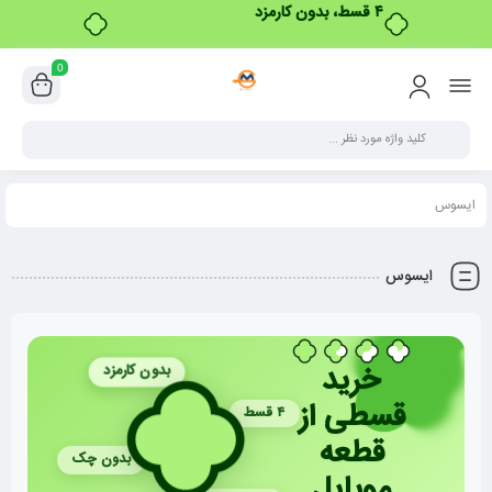
0
ایسوس
ایسوس
خرید
بدون کارمزد
قسطی از
۴ قسط
قطعه
بدون چک
موبایل