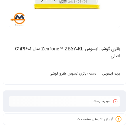
باتری گوشی ایسوس Zenfone 3 ZE520KL مدل C11P1601
اصلی
برند:
ایسوس
دسته :
باتری ایسوس
,
باتری گوشی
موجود نیست
گزارش نادرستی مشخصات