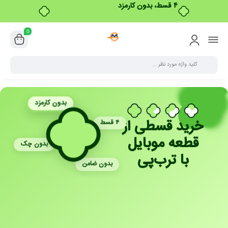
۴ قسط، بدون کارمزد
0
بدون کارمزد
خرید قسطی از
۴ قسط
قطعه موبایل
بدون چک
با ترب‌پی
بدون ضامن